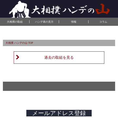
大相撲の取組
ハンデ表の見方
情報
コラム
大相撲 ハンデの山 TOP
過去の取組を見る
メールアドレス登録