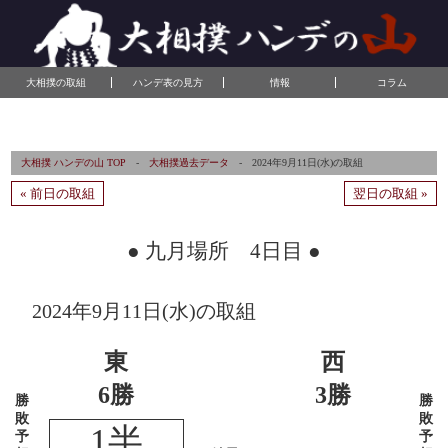
大相撲の取組
ハンデ表の見方
情報
コラム
大相撲 ハンデの山 TOP
-
大相撲過去データ
- 2024年9月11日(水)の取組
« 前日の取組
翌日の取組 »
九月場所 4日目
2024年9月11日(水)の取組
東
西
6勝
3勝
勝
勝
敗
敗
1半
予
予