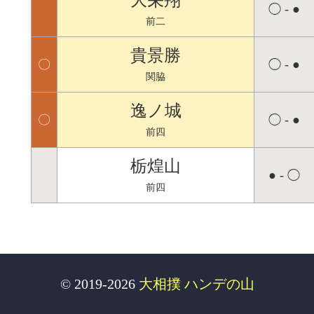
◯ - ●
前二
貴景勝
〇
◯ - ●
関脇
逸ノ城
〇
◯ - ●
前四
栃煌山
● - ◯
前四
© 2019-2026
大相撲 ハンデの山