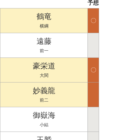
予想
鶴竜
〇
横綱
遠藤
前一
豪栄道
〇
大関
妙義龍
前二
御嶽海
小結
玉鷲