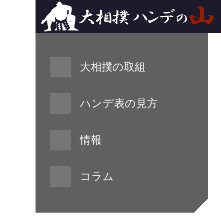
大相撲の取組
ハンデ表の見方
情報
コラム