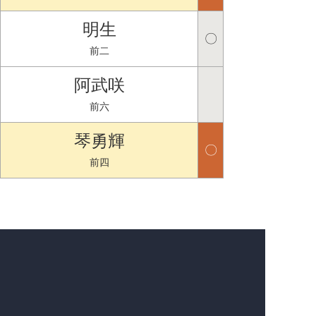
明生
〇
前二
阿武咲
前六
琴勇輝
〇
前四