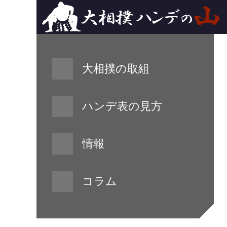
大相撲の取組
ハンデ表の見方
情報
コラム