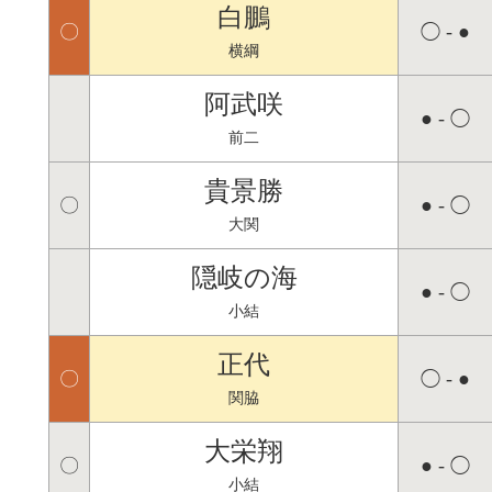
白鵬
〇
◯ - ●
横綱
阿武咲
● - ◯
前二
貴景勝
〇
● - ◯
大関
隠岐の海
● - ◯
小結
正代
〇
◯ - ●
関脇
大栄翔
〇
● - ◯
小結