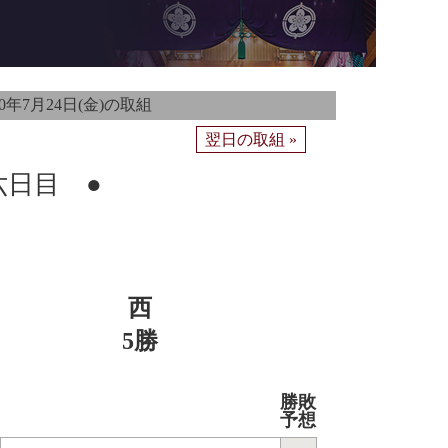
0年7月24日(金)の取組
翌日の取組 »
六日目
西
5勝
勝敗
予想