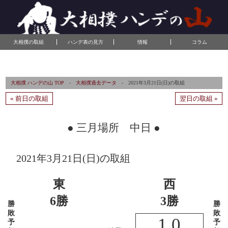
大相撲の取組
ハンデ表の見方
情報
コラム
大相撲 ハンデの山 TOP
-
大相撲過去データ
- 2021年3月21日(日)の取組
« 前日の取組
翌日の取組 »
三月場所 中日
2021年3月21日(日)の取組
東
西
6勝
3勝
勝
勝
敗
敗
1.0
予
予