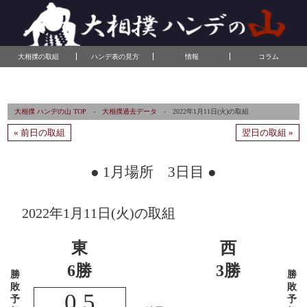
大相撲の取組
ハンデ表の見方
情報
コラム
大相撲 ハンデの山 TOP
-
大相撲過去データ
- 2022年1月11日(火)の取組
« 前日の取組
翌日の取組 »
1月場所 3日目
2022年1月11日(火)の取組
東
西
6勝
3勝
勝
勝
敗
敗
0.5
予
予