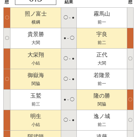
想
結果
想
照ノ富士
霧馬山
〇
◯ - ●
横綱
前一
貴景勝
宇良
〇
● - ◯
大関
前二
大栄翔
正代
◯ - ●
〇
小結
大関
御嶽海
若隆景
〇
◯ - ●
関脇
前一
玉鷲
隆の勝
● - ◯
〇
前三
関脇
明生
逸ノ城
◯ - ●
〇
小結
前二
阿武咲
遠藤