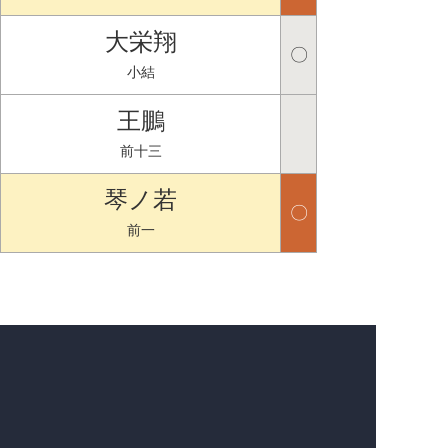
大栄翔
〇
小結
王鵬
前十三
琴ノ若
〇
前一