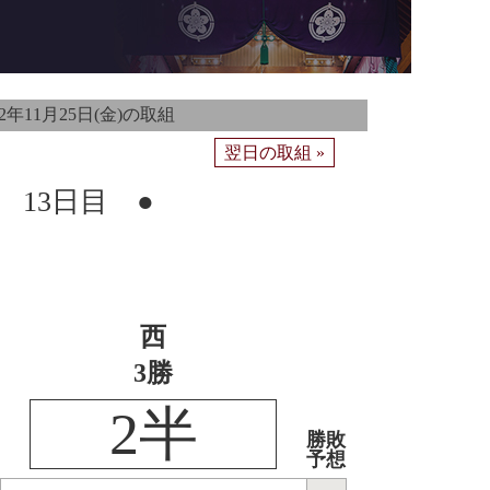
2年11月25日(金)の取組
翌日の取組 »
 13日目
西
3勝
2半
勝敗
予想