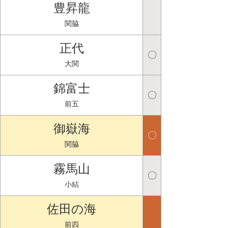
豊昇龍
関脇
正代
〇
大関
錦富士
〇
前五
御嶽海
〇
関脇
霧馬山
〇
小結
佐田の海
前四