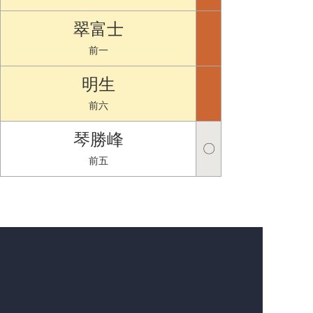
翠富士
前一
明生
前六
琴勝峰
〇
前五