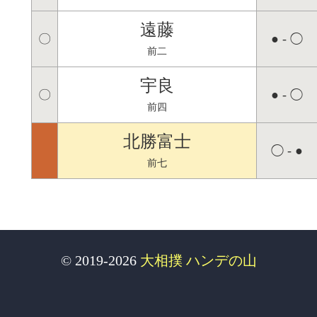
遠藤
〇
● - ◯
前二
宇良
〇
● - ◯
前四
北勝富士
◯ - ●
前七
© 2019-2026
大相撲 ハンデの山