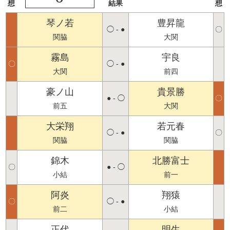
想
結果
想
琴ノ若
豊昇龍
◯ - ●
〇
関脇
大関
霧島
宇良
〇
◯ - ●
大関
前四
豪ノ山
貴景勝
● - ◯
〇
前五
大関
大栄翔
若元春
◯ - ●
〇
関脇
関脇
錦木
北勝富士
〇
● - ◯
小結
前一
阿炎
翔猿
〇
◯ - ●
前二
小結
正代
明生