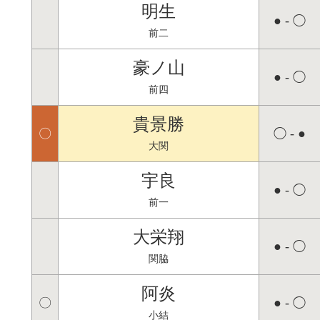
明生
● - ◯
前二
豪ノ山
● - ◯
前四
貴景勝
〇
◯ - ●
大関
宇良
● - ◯
前一
大栄翔
● - ◯
関脇
阿炎
〇
● - ◯
小結