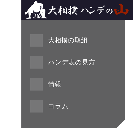
大相撲の取組
ハンデ表の見方
情報
コラム