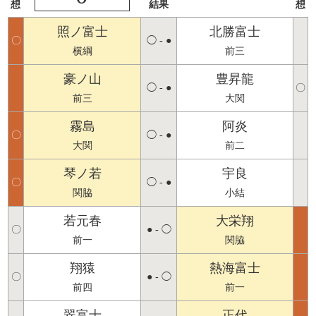
想
結果
想
照ノ富士
北勝富士
〇
◯ - ●
横綱
前三
豪ノ山
豊昇龍
◯ - ●
〇
前三
大関
霧島
阿炎
〇
◯ - ●
大関
前二
琴ノ若
宇良
〇
◯ - ●
関脇
小結
若元春
大栄翔
〇
● - ◯
前一
関脇
翔猿
熱海富士
〇
● - ◯
前四
前一
翠富士
正代