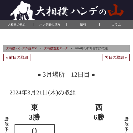
大相撲の取組
ハンデ表の見方
情報
コラム
大相撲 ハンデの山 TOP
-
大相撲過去データ
- 2024年3月21日(木)の取組
« 前日の取組
翌日の取組 »
3月場所 12日目
2024年3月21日(木)の取組
東
西
3勝
6勝
勝
勝
敗
敗
0
予
予