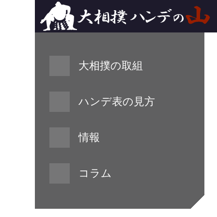
大相撲の取組
ハンデ表の見方
情報
コラム