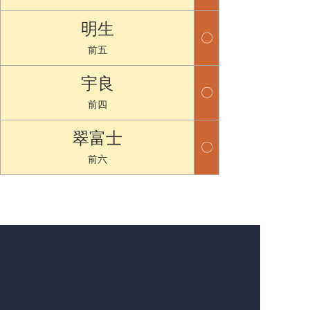
明生
〇
前五
宇良
〇
前四
翠富士
〇
前六