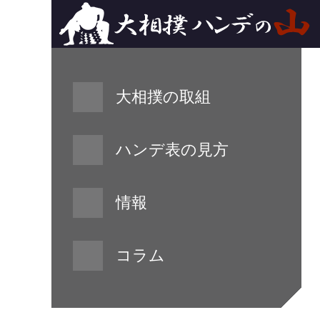
大相撲の取組
ハンデ表の見方
情報
コラム