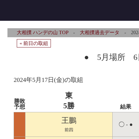
大相撲 ハンデの山 TOP
-
大相撲過去データ
- 202
« 前日の取組
5月場所 
2024年5月17日(金)の取組
東
勝敗
5勝
予想
結果
王鵬
◯ - ●
前四