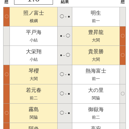
想
結果
想
照ノ富士
明生
〇
◯ - ●
横綱
前一
平戸海
豊昇龍
● - ◯
〇
小結
大関
大栄翔
貴景勝
● - ◯
〇
小結
大関
琴櫻
熱海富士
〇
◯ - ●
大関
前一
若元春
大の里
◯ - ●
〇
前二
関脇
霧島
御嶽海
〇
◯ - ●
関脇
前二
阿炎
高安