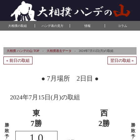
大相撲の取組
ハンデ表の見方
情報
コラム
大相撲 ハンデの山 TOP
-
大相撲過去データ
- 2024年7月15日(月)の取組
« 前日の取組
翌日の取組 »
7月場所 2日目
2024年7月15日(月)の取組
東
西
7勝
2勝
勝
勝
敗
敗
1.0
予
予