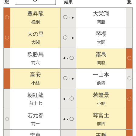
想
結果
想
豊昇龍
大栄翔
〇
◯ - ●
横綱
関脇
大の里
琴櫻
〇
◯ - ●
大関
大関
欧勝馬
霧島
● - ◯
〇
前六
関脇
高安
一山本
◯ - ●
〇
小結
前四
朝紅龍
若隆景
● - ◯
〇
前十七
小結
若元春
尊富士
〇
● - ◯
前一
前四
宇良
王鵬