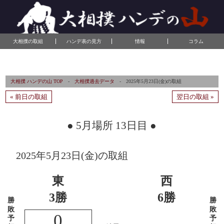
大相撲の取組
ハンデ表の見方
情報
コラム
大相撲 ハンデの山 TOP
-
大相撲過去データ
- 2025年5月23日(金)の取組
« 前日の取組
翌日の取組 »
5月場所 13日目
2025年5月23日(金)の取組
東
西
3勝
6勝
勝
勝
敗
敗
0
予
予