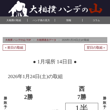
大相撲の取組
ハンデ表の見方
情報
コラム
大相撲 ハンデの山 TOP
-
大相撲過去データ
- 2026年1月24日(土)の取組
« 前日の取組
翌日の取組 »
1月場所 14日目
2026年1月24日(土)の取組
東
西
2勝
7勝
勝
勝
敗
敗
1半
予
予